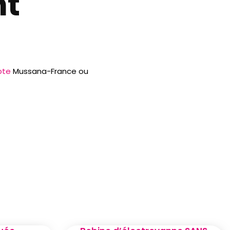
nt
pte
Mussana-France ou