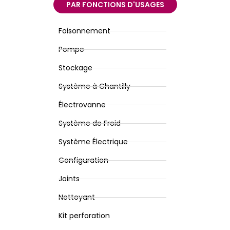
PAR FONCTIONS D'USAGES
Foisonnement
Pompe
Stockage​
Système à Chantilly​
Électrovanne​
Système de Froid​
Système Électrique​
Configuration​
Joints
Nettoyant
Kit perforation