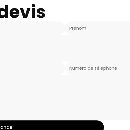
devis
mande