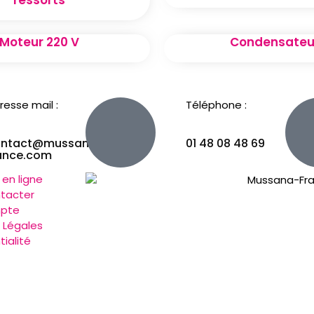
Moteur 220 V
Condensateu
resse mail :
Téléphone :
ontact@mussana-
01 48 08 48 69
ance.com
 en ligne
tacter
pte
 Légales
ialité