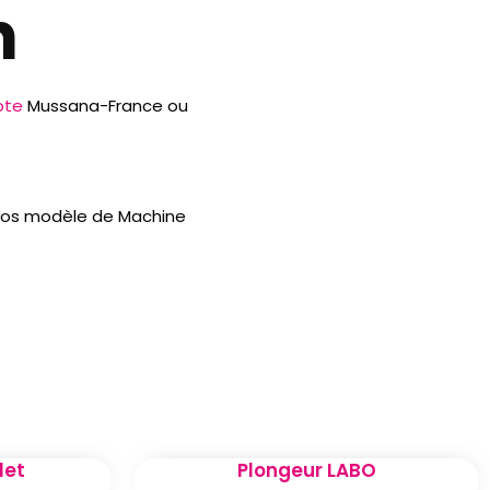
n
pte
Mussana-France ou
 nos modèle de Machine
let
Plongeur LABO